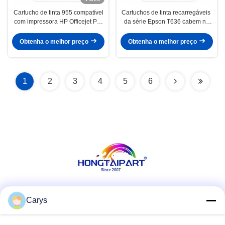
Cartucho de tinta 955 compatível
Cartuchos de tinta recarregáveis ​​
com impressora HP Officejet Pro
da série Epson T636 cabem na
7740 8710 8720 8730
Stylus Pro 7900 7890 7908 9908
Obtenha o melhor preço
Obtenha o melhor preço
1
2
3
4
5
6
Redes Sociais
Carys