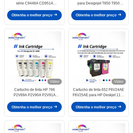
série C9448A CD951A
para Designjet T850 T950
compatível com HP Z2100 Z5200
498P6A 676M6A 676M7A
Z5400 Z3200
676M8A
Obtenha o melhor preço
Obtenha o melhor preço
Vídeo
Vídeo
Cartucho de tinta HP 766
Cartucho de tinta 652 F6V24AE
P2V89A P2V90A P2V91A
F6V25AE para HP Deskjet 1115
P2V92A P2V93A para DesignJet
2135 3600 3635 3636 3638
XL 3600
Obtenha o melhor preço
Obtenha o melhor preço