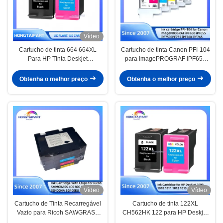
Vídeo
Cartucho de tinta 664 664XL
Cartucho de tinta Canon PFI-104
Para HP Tinta Deskjet
para ImagePROGRAF iPF650
AdVBntage 1115 1118 2135
iPF655 iPF750 iPF755 iPF760
2136 2138 2675 2676 2677 2678
iPF765
Obtenha o melhor preço
Obtenha o melhor preço
3635 3636 3638 3700 3775 3776
3778 3785 3835 3836 3838 4535
Vídeo
Vídeo
Cartucho de Tinta Recarregável
Cartucho de tinta 122XL
Vazio para Ricoh SAWGRASS
CH562HK 122 para HP Deskjet
400 800 Sg400 Sg800 Sg400na
1050 2050 2050s Impressora