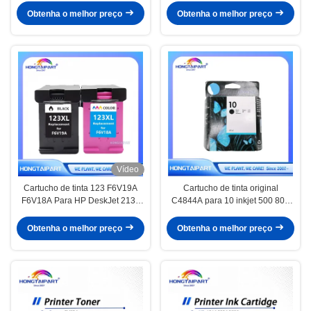
Sg400EU Sg800na Impressora
Obtenha o melhor preço
Obtenha o melhor preço
de Sublimação Cartuchos
Recarregáveis
Vídeo
Cartucho de tinta 123 F6V19A
Cartucho de tinta original
F6V18A Para HP DeskJet 2130
C4844A para 10 inkjet 500 800
2620 2630 2632 Impressora
815 820 1000 9110 9120 9130
copiadora
preto HONGTAIPART
Obtenha o melhor preço
Obtenha o melhor preço