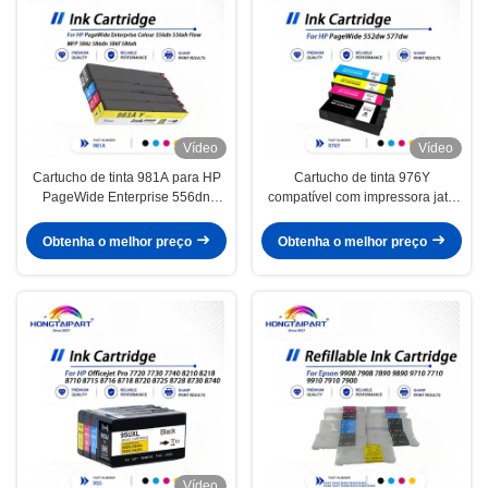
Vídeo
Vídeo
Cartucho de tinta 981A para HP
Cartucho de tinta 976Y
PageWide Enterprise 556dn
compatível com impressora jato
556xh Flow MFP 586z 586dn
de tinta HP PageWide 552dw
577dw
Obtenha o melhor preço
Obtenha o melhor preço
Vídeo