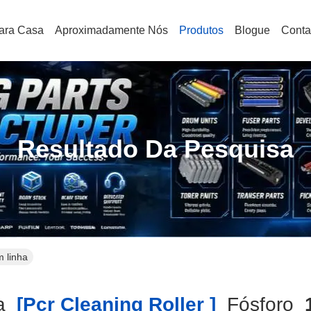
ara Casa
Aproximadamente Nós
Produtos
Blogue
Conta
Resultado Da Pesquisa
m linha
a
[pcr Cleaning Roller ]
Fósforo