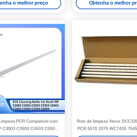
enha o melhor preço
Obtenha o melhor p
Limpeza PCR Compatível com
Rolo de limpeza Xerox DCC33
P C3003 C3503 C4503 C5503
PCR 5570 3375 WC7435 7545
C3004 C3504 C5504 C6004