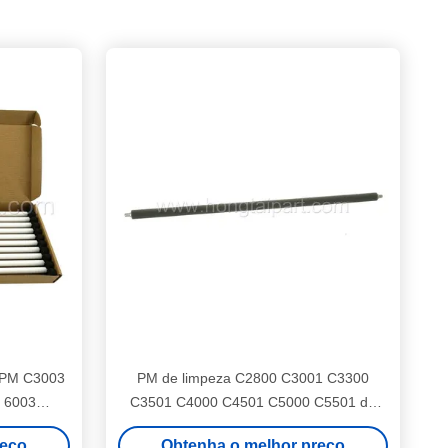
 PM C3003
PM de limpeza C2800 C3001 C3300
3 6003
C3501 C4000 C4501 C5000 C5501 do
1)
rolo Ricoh Aficio do PCR (D029-2252
reço
Obtenha o melhor preço