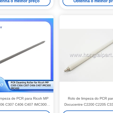
enha o melhor preço
Obtenha o melhor p
C7130i C368 C3
limpeza de PCR para Ricoh MP
Rolo de limpeza do PCR pa
06 C307 C406 C407 IMC300
Docucentre C2200 C2205 C3
IMC400
C2201