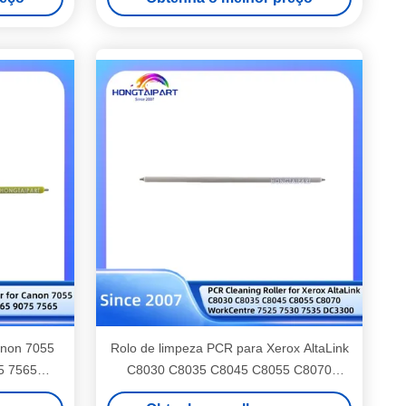
D029-2256 D029-2250) cinzento
anon 7055
Rolo de limpeza PCR para Xerox AltaLink
5 7565
C8030 C8035 C8045 C8055 C8070
WorkCentre 7525 7530 7535 DC3300