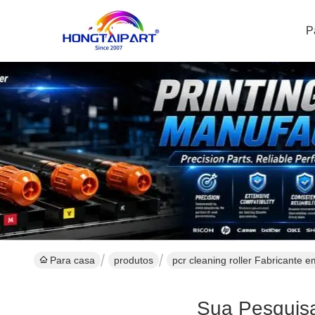
P
Para casa
produtos
pcr cleaning roller Fabricante e
Sua Pesquis