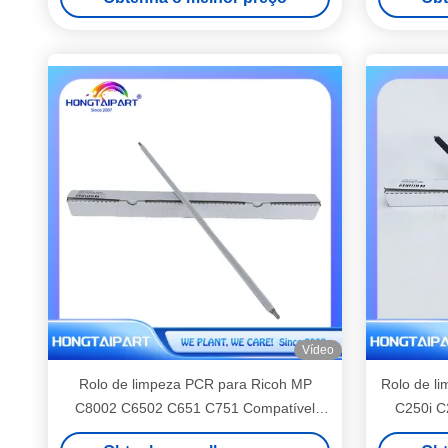
D
Vídeo
Rolo de limpeza PCR para Ricoh MP
Rolo de l
C8002 C6502 C651 C751 Compatível
C250i C
S2410280024 HONGTAIPART
C650i C