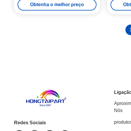
Obtenha o melhor preço
Obt
C450i C550i C650i C250i C300i C360i
Ligação
Aproxi
Nós
produto
Redes Sociais