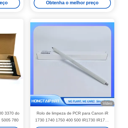
reço
Obtenha o melhor preço
Vídeo
00 3370 do
Rolo de limpeza de PCR para Canon iR
 5005 780
1730 1740 1750 400 500 IR1730 IR1740
IR1750 Impressora Rolo de carga