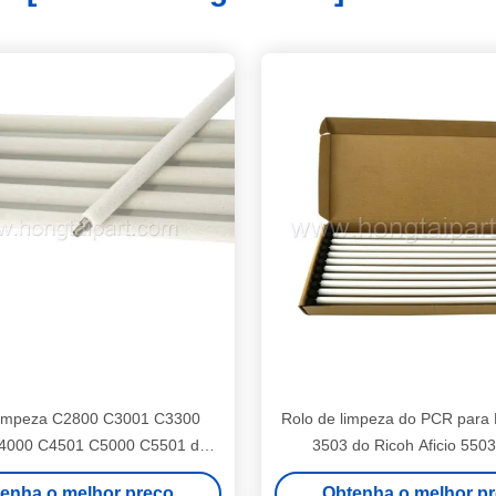
limpeza C2800 C3001 C3300
Rolo de limpeza do PCR para
4000 C4501 C5000 C5501 do
3503 do Ricoh Aficio 550
coh Aficio do PCR (D029-2252
(D2416141 D149614
enha o melhor preço
Obtenha o melhor p