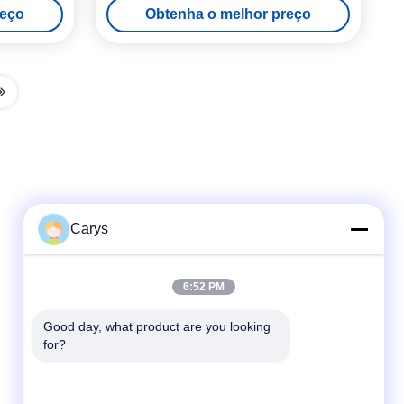
reço
Obtenha o melhor preço
primária Rolo de limpeza
Carys
Contato rápido
6:52 PM
Telefone
Good day, what product are you looking 
for?
0086-757-81105670
E-mail
susie@hongtaipart.com