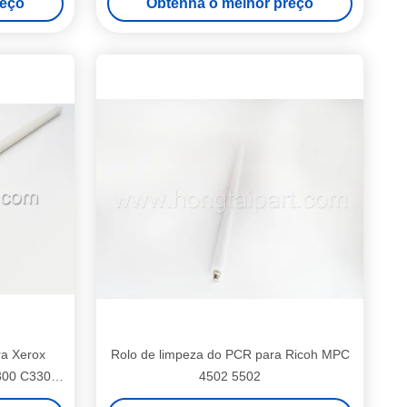
reço
Obtenha o melhor preço
3360 2250 7435 7425 2270 4470
ra Xerox
Rolo de limpeza do PCR para Ricoh MPC
300 C3305
4502 5502