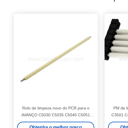
Rolo de limpeza novo do PCR para o
PM de 
AVANÇO C5030 C5035 C5045 C5051
C3501 C
C5235 C5240 de Canon ImageRUNNER
rolo Ri
Obtenha o melhor preço
Obt