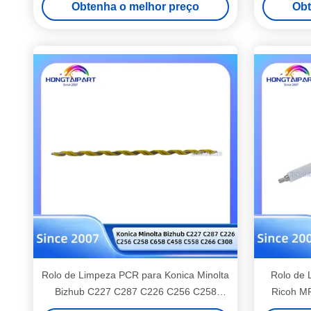
Obtenha o melhor preço
Obt
Rolo de Limpeza PCR para Konica Minolta
Rolo de 
Bizhub C227 C287 C226 C256 C258
Ricoh M
C658 C458 C558 C266 C308 C368 C750i
C6003 