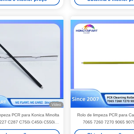
029-2256 D029-2250)
Vídeo
impeza PCR para Konica Minolta
Rolo de limpeza PCR para C
227 C287 C750i C450i C550i
7065 7260 7270 9065 907
300i C360i C226 C256 C266
Compatível