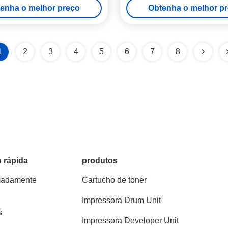
enha o melhor preço
Obtenha o melhor p
1
2
3
4
5
6
7
8
 rápida
produtos
madamente
Cartucho de toner
Impressora Drum Unit
s
Impressora Developer Unit