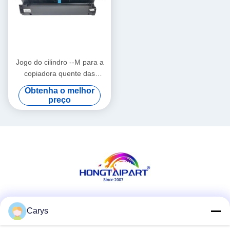
Jogo do cilindro --M para a
copiadora quente das
vendas de OKI C710 C711
Obtenha o melhor
fornece a unidade de
preço
cilindro--M tem de alta
qualidade e estável
Redes Sociais
Carys