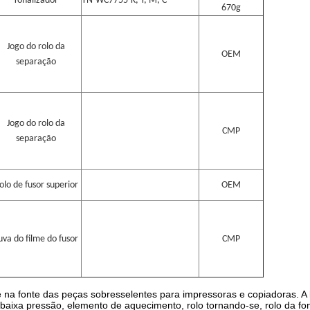
Tonalizador
TN-WC7755-K, Y, M, C
670g
Jogo do rolo da
OEM
separação
Jogo do rolo da
CMP
separação
olo de fusor superior
OEM
uva do filme do fusor
CMP
 fonte das peças sobresselentes para impressoras e copiadoras. A luv
 baixa pressão, elemento de aquecimento, rolo tornando-se, rolo da fon