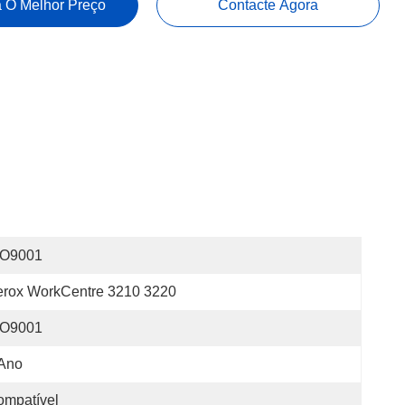
 O Melhor Preço
Contacte Agora
SO9001
erox WorkCentre 3210 3220
SO9001
 Ano
ompatível