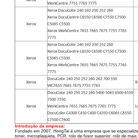
Xerox
WorkCentre 7755 7765 7775
Xerox DocuColor 240 242 250 252 260
Xerox DocuCentre C6550 C6500 C7550 C7500
Xerox
C5065 C5500
Xerox WorkCentre 7655 7665 7675 7755 7765
7775
Xerox DocuColor 240 242 250 252 260
Xerox DocuCentre C6550 C6500 C7550 C7500
Xerox
C5065 C5500
Xerox WorkCentre 7655 7665 7675 7755 7765
7775
DocuColor 240 250 252 260 262 700 550
Xerox
R
WC7655 7665 7675 7755 7765
DocuColor 240 250 252 260 5400 5065 6500 6550
7500 7550
Xerox
WorkCentre 7655 7665 7675 7765 7775
L
DocuColor C4300 C450 C400 C4350 C6065 C6550
C7500 C7600
Introdução da empresa:
Fundado em 2007, HongTai é uma empresa que se especialize na
toner, microplaqueta, PCR, rolo de fusor superior, rolo de mais