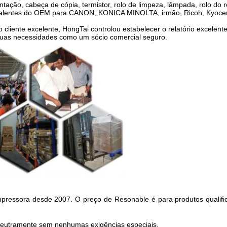
limentação, cabeça de cópia, termistor, rolo de limpeza, lâmpada, rolo
alentes do OEM para CANON, KONICA MINOLTA, irmão, Ricoh, Kyocera,
liente excelente, HongTai controlou estabelecer o relatório excelente
 suas necessidades como um sócio comercial seguro.
pressora desde 2007. O preço de Resonable é para produtos qualifi
neutramente sem nenhumas exigências especiais.