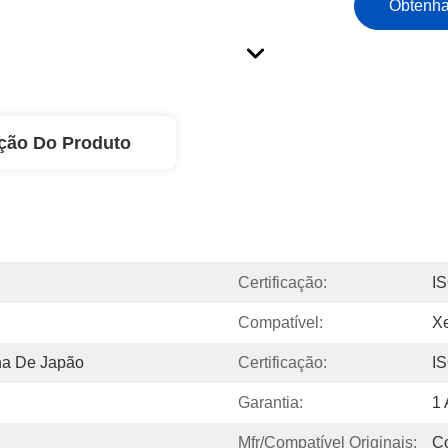
Obtenha
ção Do Produto
Certificação:
I
Compatível:
X
na De Japão
Certificação:
I
Garantia:
1
Mfr/compatível Originais:
C