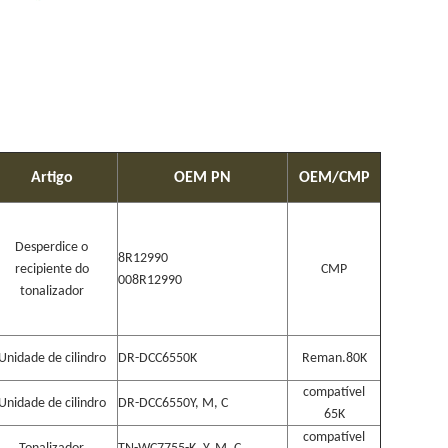
Artigo
OEM PN
OEM/CMP
Desperdice o
8R12990
recipiente do
CMP
008R12990
tonalizador
Unidade de cilindro
DR-DCC6550K
Reman.80K
compatível
Unidade de cilindro
DR-DCC6550Y, M, C
65K
compatível