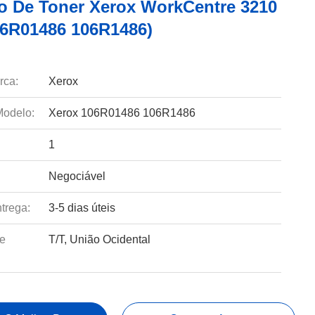
o De Toner Xerox WorkCentre 3210
06R01486 106R1486)
rca:
Xerox
odelo:
Xerox 106R01486 106R1486
1
Negociável
trega:
3-5 dias úteis
e
T/T, União Ocidental