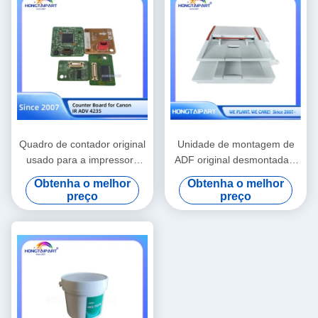
Quadro de contador original
Unidade de montagem de
usado para a impressora
ADF original desmontada e
Canon IR ADV 4235
salvada Compatível com a
Obtenha o melhor
Obtenha o melhor
Canon I-Sensys MF6180dw
preço
preço