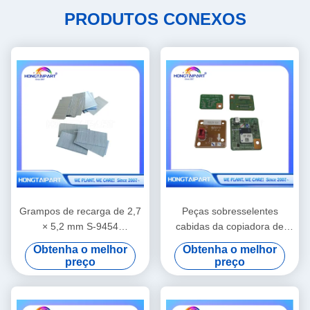
PRODUTOS CONEXOS
Grampos de recarga de 2,7
Peças sobresselentes
× 5,2 mm S-9454
cabidas da copiadora de
compatíveis com finalizador
Canon IR ADV 6555 da
Obtenha o melhor
Obtenha o melhor
Riso, suprimentos de
placa de controle contrária
preço
preço
substituição para
encadernação