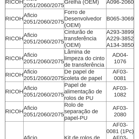
RICOH
Grelha (OEM)
A096-2060
2051/2060/2075
Forro de
Aficio
RICOH
Desenvolvedor
B065-3069
2051/2060/2075
(OEM)
Cinturão de
A293-3899
Aficio
RICOH
transferência
A229-3852
2051/2060/2075
(OEM)
A134-3850
Lâmina de
Aficio
AD04-
RICOH
limpeza do cinto
2051/2060/2075
1076
de transferência
Aficio
De papel de
AF03-
RICOH
2051/2060/2075
coleta de papel
0081
Papel de
Aficio
AF03-
RICOH
alimentação de
2051/2060/2075
1082
rolos de PU
Rolo de
Aficio
AF03-
RICOH
separação de
2051/2060/2075
2080
papel-PU
AF03-
0081 (1Pc)
Aficio
Kit de rolos de
AF03-