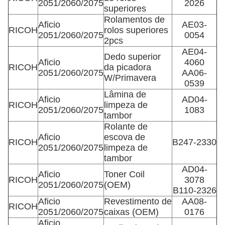
2051/2060/2075
2026
superiores
Rolamentos de
Aficio
AE03-
RICOH
rolos superiores
2051/2060/2075
0054
2pcs
AE04-
Dedo superior
Aficio
4060
RICOH
da picadora
2051/2060/2075
AA06-
W/Primavera
0539
Lâmina de
Aficio
AD04-
RICOH
limpeza de
2051/2060/2075
1083
tambor
Rolante de
Aficio
escova de
RICOH
B247-2330
2051/2060/2075
limpeza de
tambor
AD04-
Aficio
Toner Coil
RICOH
3078
2051/2060/2075
(OEM)
B110-2326
Aficio
Revestimento de
AA08-
RICOH
2051/2060/2075
caixas (OEM)
0176
Aficio