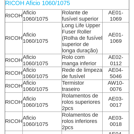
RICOH Aficio 1060/1075
Aficio
Rolante de
AE01-
RICOH
1060/1075
fusível superior
1069
Long Life Upper
Fuser Roller
Aficio
AE01-
RICOH
(Rolha de fusível
1060/1075
1069
superior de
longa duração)
Aficio
Rolo com
AE02-
RICOH
1060/1075
manga inferior
0112
Aficio
Rede de limpeza
AE04-
RICOH
1060/1075
de fusível
5046
Aficio
Termistor
AW10-
RICOH
1060/1075
traseiro
0076
Rolamentos de
Aficio
AE03-
RICOH
rolos superiores
1060/1075
0017
2pcs
Rolamentos de
Aficio
AE03-
RICOH
rolos inferiores
1060/1075
0018
2pcs