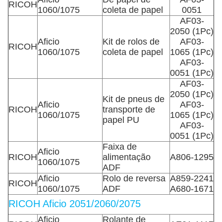
RICOH
1060/1075
coleta de papel
0051
AF03-
2050 (1Pc)
Aficio
Kit de rolos de
AF03-
RICOH
1060/1075
coleta de papel
1065 (1Pc)
AF03-
0051 (1Pc)
AF03-
2050 (1Pc)
Kit de pneus de
Aficio
AF03-
RICOH
transporte de
1060/1075
1065 (1Pc)
papel PU
AF03-
0051 (1Pc)
Faixa de
Aficio
RICOH
alimentação
A806-1295
1060/1075
ADF
Aficio
Rolo de reversa
A859-2241
RICOH
1060/1075
ADF
A680-1671
RICOH Aficio 2051/2060/2075
Aficio
Rolante de