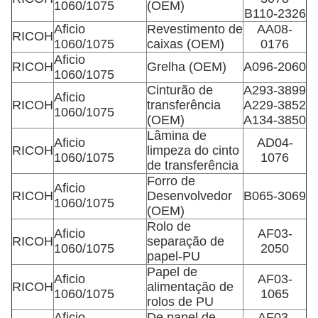
1060/1075
(OEM)
B110-2326
Aficio
Revestimento de
AA08-
RICOH
1060/1075
caixas (OEM)
0176
Aficio
RICOH
Grelha (OEM)
A096-2060
1060/1075
Cinturão de
A293-3899
Aficio
RICOH
transferência
A229-3852
1060/1075
(OEM)
A134-3850
Lâmina de
Aficio
AD04-
RICOH
limpeza do cinto
1060/1075
1076
de transferência
Forro de
Aficio
RICOH
Desenvolvedor
B065-3069
1060/1075
(OEM)
Rolo de
Aficio
AF03-
RICOH
separação de
1060/1075
2050
papel-PU
Papel de
Aficio
AF03-
RICOH
alimentação de
1060/1075
1065
rolos de PU
Aficio
De papel de
AF03-