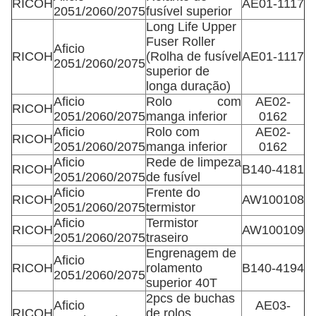
RICOH
AE01-1117
2051/2060/2075
fusível superior
Long Life Upper
Fuser Roller
Aficio
RICOH
(Rolha de fusível
AE01-1117
2051/2060/2075
superior de
longa duração)
Aficio
Rolo com
AE02-
RICOH
2051/2060/2075
manga inferior
0162
Aficio
Rolo com
AE02-
RICOH
2051/2060/2075
manga inferior
0162
Aficio
Rede de limpeza
RICOH
B140-4181
2051/2060/2075
de fusível
Aficio
Frente do
RICOH
AW100108
2051/2060/2075
termistor
Aficio
Termistor
RICOH
AW100109
2051/2060/2075
traseiro
Engrenagem de
Aficio
RICOH
rolamento
B140-4194
2051/2060/2075
superior 40T
2pcs de buchas
Aficio
AE03-
RICOH
de rolos