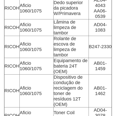
AE04-
Dedo superior
Aficio
4043
RICOH
da picadora
1060/1075
AA06-
W/Primavera
0539
Lâmina de
Aficio
AD04-
RICOH
limpeza de
1060/1075
1083
tambor
Rolante de
Aficio
escova de
RICOH
B247-2330
1060/1075
limpeza de
tambor
Equipamento de
Aficio
AB01-
RICOH
bateria 24T
1060/1075
1459
(OEM)
Dispositivo de
condução de
Aficio
reciclagem do
AB01-
RICOH
1060/1075
toner de
1462
resíduos 12T
(OEM)
AD04-
Aficio
Toner Coil
RICOH
3078