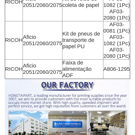
RICOH
2051/2060/2075
coleta de papel
1082 (1Pc)
AF03-
2080 (1Pc)
AF03-
0081 (1Pc)
Kit de pneus de
Aficio
AF03-
RICOH
transporte de
2051/2060/2075
1082 (1Pc)
papel PU
AF03-
2080 (1Pc)
Faixa de
Aficio
RICOH
alimentação
A806-1295
2051/2060/2075
ADF