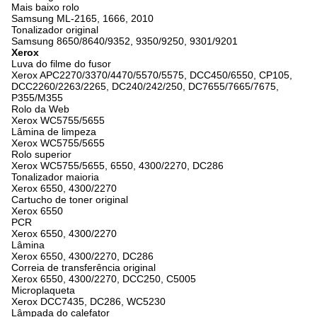
Mais baixo rolo
Samsung ML-2165, 1666, 2010
Tonalizador original
Samsung 8650/8640/9352, 9350/9250, 9301/9201
Xerox
Luva do filme do fusor
Xerox APC2270/3370/4470/5570/5575, DCC450/6550, CP105,
DCC2260/2263/2265, DC240/242/250, DC7655/7665/7675,
P355/M355
Rolo da Web
Xerox WC5755/5655
Lâmina de limpeza
Xerox WC5755/5655
Rolo superior
Xerox WC5755/5655, 6550, 4300/2270, DC286
Tonalizador maioria
Xerox 6550, 4300/2270
Cartucho de toner original
Xerox 6550
PCR
Xerox 6550, 4300/2270
Lâmina
Xerox 6550, 4300/2270, DC286
Correia de transferência original
Xerox 6550, 4300/2270, DCC250, C5005
Microplaqueta
Xerox DCC7435, DC286, WC5230
Lâmpada do calefator