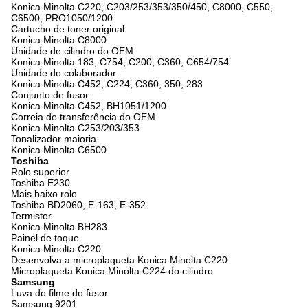
Konica Minolta C220, C203/253/353/350/450, C8000, C550,
C6500, PRO1050/1200
Cartucho de toner original
Konica Minolta C8000
Unidade de cilindro do OEM
Konica Minolta 183, C754, C200, C360, C654/754
Unidade do colaborador
Konica Minolta C452, C224, C360, 350, 283
Conjunto de fusor
Konica Minolta C452, BH1051/1200
Correia de transferência do OEM
Konica Minolta C253/203/353
Tonalizador maioria
Konica Minolta C6500
Toshiba
Rolo superior
Toshiba E230
Mais baixo rolo
Toshiba BD2060, E-163, E-352
Termistor
Konica Minolta BH283
Painel de toque
Konica Minolta C220
Desenvolva a microplaqueta Konica Minolta C220
Microplaqueta Konica Minolta C224 do cilindro
Samsung
Luva do filme do fusor
Samsung 9201