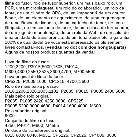
filme do fusor, rolo de fusor superior, um mais baixo rolo, um
PCR, uma microplaqueta, um rolo do colaborador, um rolo da
fonte, de um cilindro do OPC, de um limpador & de um doutor
Blade, de um elemento de aquecimento, de uma engrenagem,
de uma lâmina de limpeza, de um cartucho de toner, de uma
lâmpada, de um conjunto de fusor, de uma placa do formatador,
de um jogo de manutenção, de um rolo da Web, de um selo, de
uma unidade de transferência, de um tonalizador etc. a garantia
100% de qualidade! Se você está interessado os pls sentem
livres contactar-nos.
(vendas no dot com dos hongtaiparts)
Alguns de nossos produtos quentes da venda:
Luva do filme do fusor:
1200,2200, P3015,5000,1505, P4014,
M600,4300,2550,3525,3600,4700, M700,5500
Luva original do filme do fusor
CP5225, P2035,1600, CP1215, 4700, 3600
Rolo de mais baixa pressão
1010,1200,1320,1005,1102, P2035, P3015, P3005,2400,5000
Mais baixo rolo original:
P2035, P1005,2420,4250,3600, CP5225,
P3005,5200,9000,4600, P4014,1600,4000, M600
Rolo superior original:
9000
Conjunto do filme do fusor
4250, P4014, M600, M4555
Unidade de transferência original:
6015 6030 6040, M551, CP5225, CP2025, CP4005, 3600