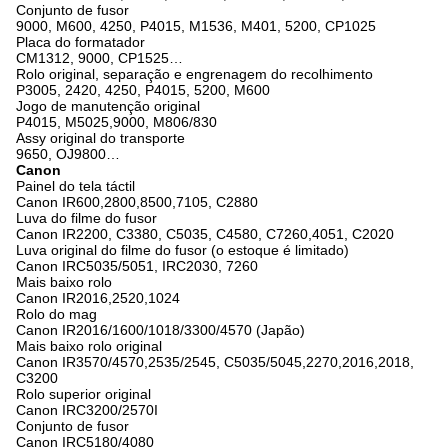
Conjunto de fusor
9000, M600, 4250, P4015, M1536, M401, 5200, CP1025
Placa do formatador
CM1312, 9000, CP1525…
Rolo original, separação e engrenagem do recolhimento
P3005, 2420, 4250, P4015, 5200, M600
Jogo de manutenção original
P4015, M5025,9000, M806/830
Assy original do transporte
9650, OJ9800…
Canon
Painel do tela táctil
Canon IR600,2800,8500,7105, C2880
Luva do filme do fusor
Canon IR2200, C3380, C5035, C4580, C7260,4051, C2020
Luva original do filme do fusor (o estoque é limitado)
Canon IRC5035/5051, IRC2030, 7260
Mais baixo rolo
Canon IR2016,2520,1024
Rolo do mag
Canon IR2016/1600/1018/3300/4570 (Japão)
Mais baixo rolo original
Canon IR3570/4570,2535/2545, C5035/5045,2270,2016,2018,
C3200
Rolo superior original
Canon IRC3200/2570I
Conjunto de fusor
Canon IRC5180/4080