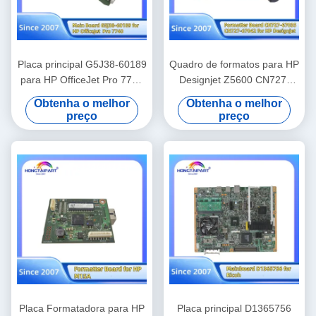
Placa principal G5J38-60189
Quadro de formatos para HP
para HP OfficeJet Pro 7740
Designjet Z5600 CN727-
Formatador de impressora
67035 CN727-67042 com
Obtenha o melhor
Obtenha o melhor
Placa lógica Peças
disco rígido HDD Quadro
preço
preço
sobressalentes de escritório
principal Peças
sobressalentes Hongtaipart
Placa Formatadora para HP
Placa principal D1365756