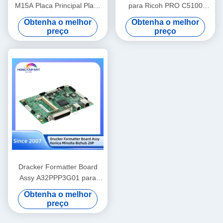
M15A Placa Principal Placa
para Ricoh PRO C5100
Principal Peças de
Placa formatadora PCB
Obtenha o melhor
Obtenha o melhor
Reposição Hongtaipart
Peças sobressalentes
preço
preço
Hongtaipart
Dracker Formatter Board
Assy A32PPP3G01 para
Konica Minolta Bizhub 20P
Obtenha o melhor
preço