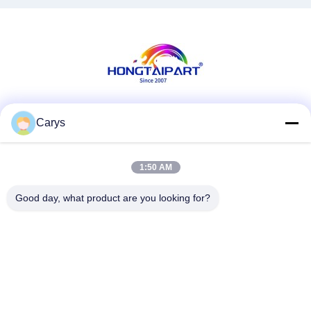
Redes Sociais
Carys
1:50 AM
Contato rápido
Good day, what product are you looking for?
Telefone
0086-757-81105670
E-mail
susie@hongtaipart.com
Endereço