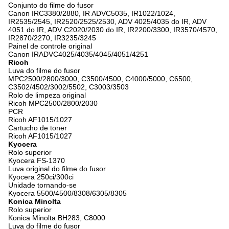
Conjunto do filme do fusor
Canon IRC3380/2880, IR ADVC5035, IR1022/1024,
IR2535/2545, IR2520/2525/2530, ADV 4025/4035 do IR, ADV
4051 do IR, ADV C2020/2030 do IR, IR2200/3300, IR3570/4570,
IR2870/2270, IR3235/3245
Painel de controle original
Canon IRADVC4025/4035/4045/4051/4251
Ricoh
Luva do filme do fusor
MPC2500/2800/3000, C3500/4500, C4000/5000, C6500,
C3502/4502/3002/5502, C3003/3503
Rolo de limpeza original
Ricoh MPC2500/2800/2030
PCR
Ricoh AF1015/1027
Cartucho de toner
Ricoh AF1015/1027
Kyocera
Rolo superior
Kyocera FS-1370
Luva original do filme do fusor
Kyocera 250ci/300ci
Unidade tornando-se
Kyocera 5500/4500/8308/6305/8305
Konica Minolta
Rolo superior
Konica Minolta BH283, C8000
Luva do filme do fusor