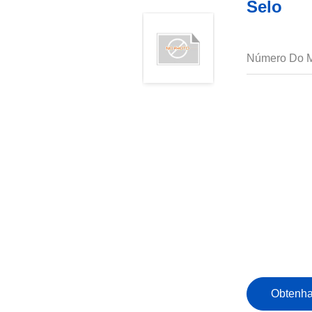
Selo
Número Do M
Obtenha